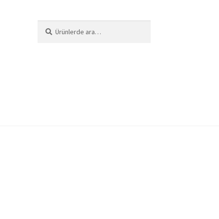
Ara:
Ara