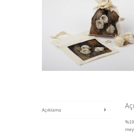
Aç
Açıklama
%100
meyv