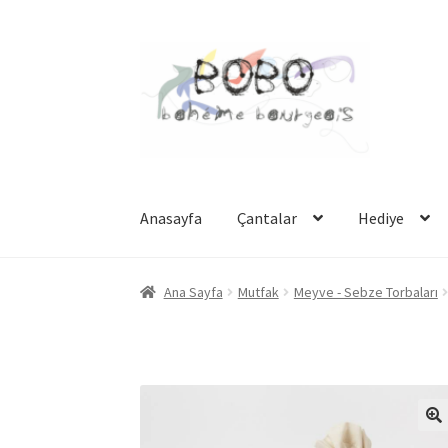
Dolaşıma
İçeriğe
geç
geç
Anasayfa
Çantalar
Hediye
Ana Sayfa
Mutfak
Meyve - Sebze Torbaları