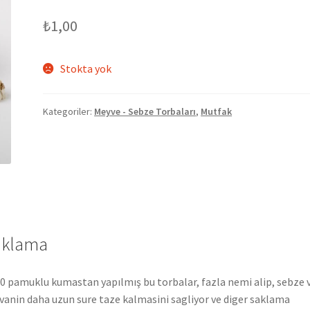
₺
1,00
Stokta yok
Kategoriler:
Meyve - Sebze Torbaları
,
Mutfak
ıklama
 pamuklu kumastan yapılmış bu torbalar, fazla nemi alip, sebze 
anin daha uzun sure taze kalmasini sagliyor ve diger saklama