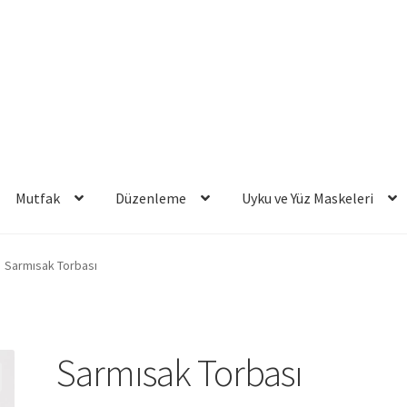
Mutfak
Düzenleme
Uyku ve Yüz Maskeleri
Sarmısak Torbası
Sarmısak Torbası