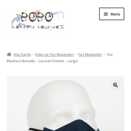
Dolaşıma
İçeriğe
Menü
geç
geç
Anasayfa
Ana Sayfa
Uyku ve Yüz Maskeleri
Yüz Maskeleri
Yüz
Alt
Maskesi Burunlu – Lacivert Keten – Large
Çantalar
menüy
genişlet
Alt
Hediye
menüy
genişlet
Alt
Mutfak
menüy
genişlet
Alt
Düzenleme
menüy
genişlet
Alt
Uyku ve Yüz Maskeleri
menüy