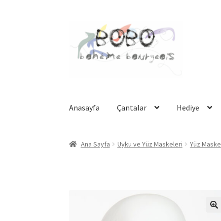
Dolaşıma
İçeriğe
geç
geç
Anasayfa
Çantalar
Hediye
Ana Sayfa
Uyku ve Yüz Maskeleri
Yüz Maskel