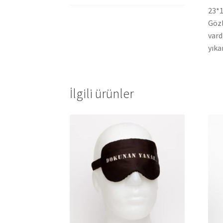
23*1
Gözl
vard
yıka
İlgili ürünler