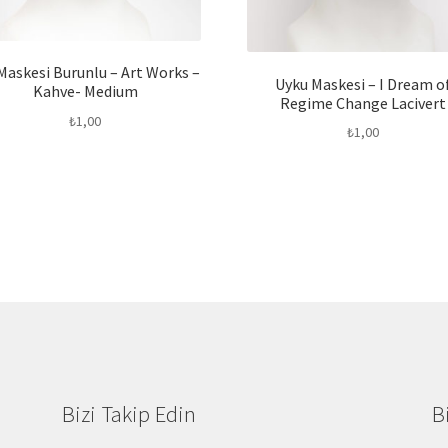
Maskesi Burunlu – Art Works –
Uyku Maskesi – I Dream o
Kahve- Medium
Regime Change Lacivert
₺
1,00
₺
1,00
Bizi Takip Edin
B