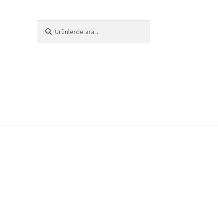
Ara:
Ara