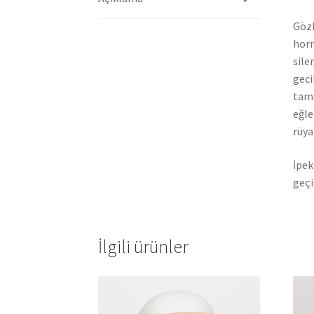
Gözl
horm
sile
geci
tam
eğle
rüya
İpek
geçi
İlgili ürünler