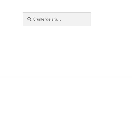
Ara:
Ara