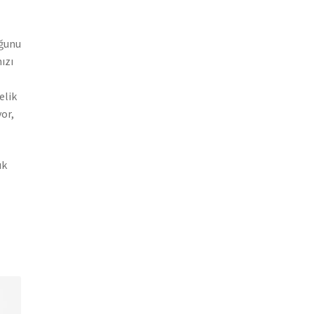
ğunu
ızı
elik
or,
ık