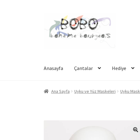
Dolaşıma
İçeriğe
geç
geç
Anasayfa
Çantalar
Hediye
Ana Sayfa
Uyku ve Yüz Maskeleri
Uyku Mask