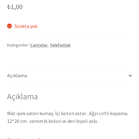
₺
1,00
Stokta yok
Kategoriler:
Çantalar
,
Telefonluk
Açıklama
Açıklama
Mat ipek saten kumaş. İçi koton astar . Ağzı cırtlı kapama.
12*20 cm . sentetik kolon ve deri biyeli askı.