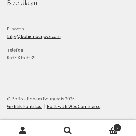
Bize Ulaşın
E-posta
bilgi@bohemburjuva.com
Telefon
0533 816 3639
© BoBo - Bohem Bourgeois 2026
Gizlilik Politikası
Built with WooCommerce
.
0
Ara:
Ara