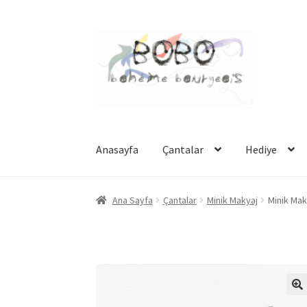
Dolaşıma
İçeriğe
geç
geç
Anasayfa
Çantalar
Hediye
Ana Sayfa
Çantalar
Minik Makyaj
Minik Mak