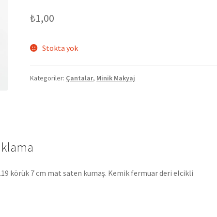
₺
1,00
Stokta yok
Kategoriler:
Çantalar
,
Minik Makyaj
ıklama
g.19 körük 7 cm mat saten kumaş. Kemik fermuar deri elcikli