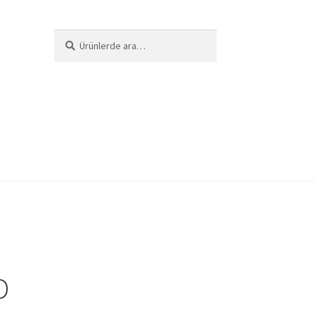
Ara:
Ara
D