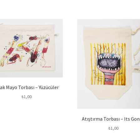
lak Mayo Torbası – Yüzücüler
₺
1,00
Atıştırma Torbası – Its Go
₺
1,00