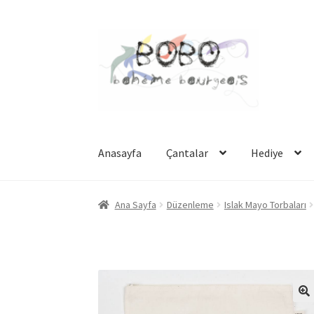
Dolaşıma
İçeriğe
geç
geç
Anasayfa
Çantalar
Hediye
Ana Sayfa
Düzenleme
Islak Mayo Torbaları