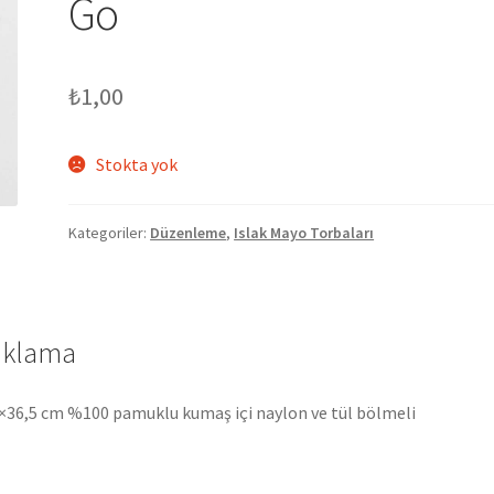
Go
₺
1,00
Stokta yok
Kategoriler:
Düzenleme
,
Islak Mayo Torbaları
ıklama
×36,5 cm %100 pamuklu kumaş içi naylon ve tül bölmeli