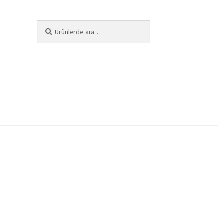
Ara:
Ara