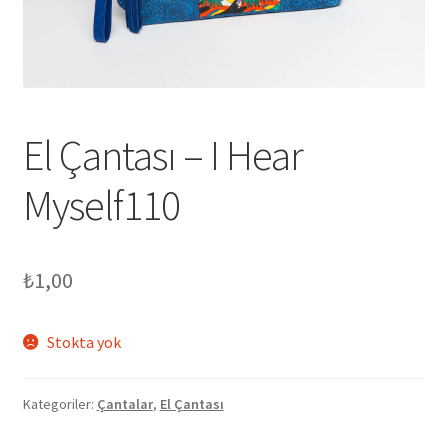
genişlet
El Çantası – I Hear
Myself110
₺
1,00
Stokta yok
Kategoriler:
Çantalar
,
El Çantası