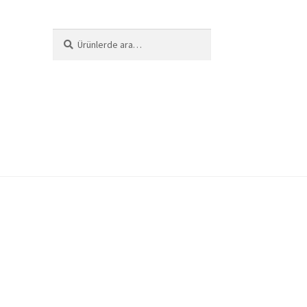
Ara:
Ara