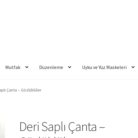
Mutfak
Düzenleme
Uyku ve Yüz Maskeleri
aplı Çanta – Gözlüklüler
Deri Saplı Çanta –