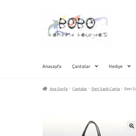
Dolaşıma
İçeriğe
geç
geç
Anasayfa
Çantalar
Hediye
Ana Sayfa
Çantalar
Deri Saplı Çanta
Deri S