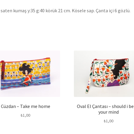
saten kumaş y:35 g:40 körük 21 cm. Kösele sap. Çanta içi 6 gözlü.
Cüzdan – Take me home
Oval El Çantası – should i b
your mind
₺
1,00
₺
1,00