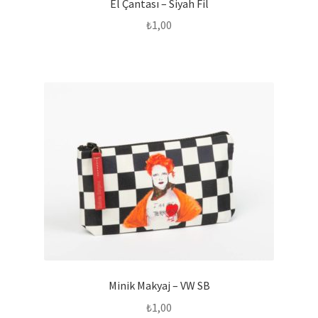
El Çantası – Siyah Fil
₺
1,00
Minik Makyaj – VW SB
₺
1,00