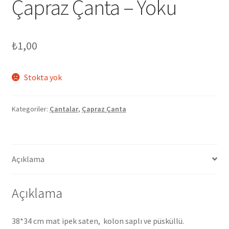
Çapraz Çanta – Yoku
₺
1,00
Stokta yok
Kategoriler:
Çantalar
,
Çapraz Çanta
Açıklama
Açıklama
38*34 cm mat ipek saten, kolon saplı ve püsküllü.