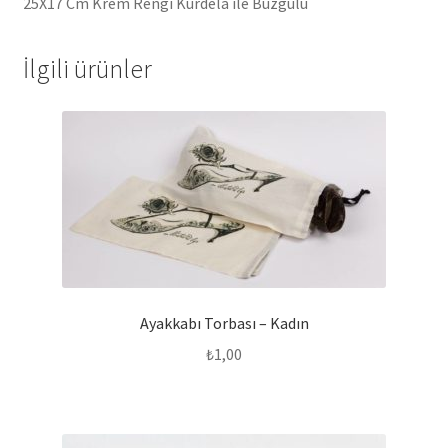
25X17 Cm Krem Rengi Kurdela ile Büzgülü
İlgili ürünler
Ayakkabı Torbası – Kadın
₺
1,00