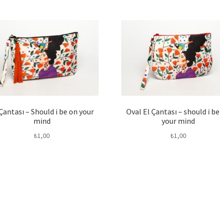
Çantası – Should i be on your
Oval El Çantası – should i b
mind
your mind
₺
1,00
₺
1,00