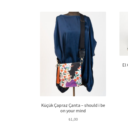
El 
Küçük Çapraz Çanta – should i be
on your mind
₺
1,00