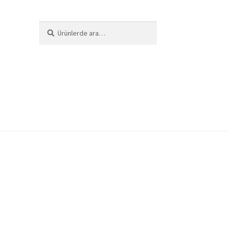
Ara:
Ara