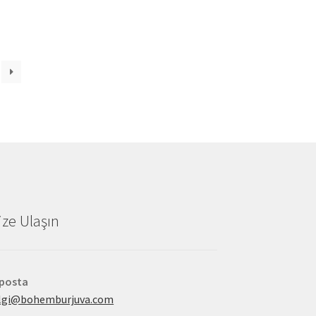
ize Ulaşın
-posta
ilgi@bohemburjuva.com