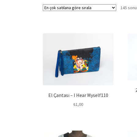
145 sonuç
El Çantası – I Hear Myself110
₺
1,00