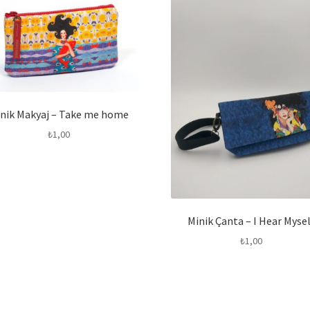
nik Makyaj – Take me home
₺
1,00
Minik Çanta – I Hear Mysel
₺
1,00