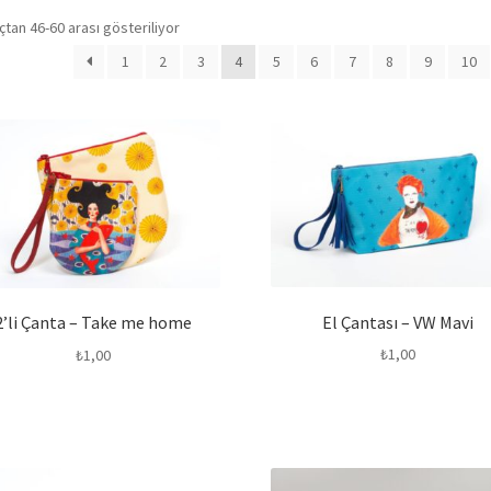
Popülerliğe
tan 46-60 arası gösteriliyor
göre
1
2
3
4
5
6
7
8
9
10
sıralandı
El Çantası – VW Mavi
2’li Çanta – Take me home
₺
1,00
₺
1,00