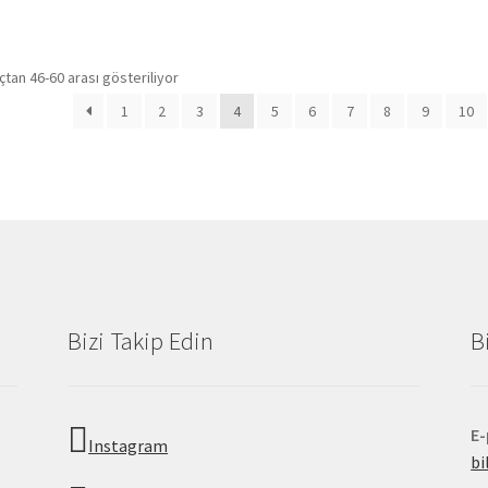
Popülerliğe
tan 46-60 arası gösteriliyor
göre
1
2
3
4
5
6
7
8
9
10
sıralandı
Bizi Takip Edin
B
E
Instagram
b