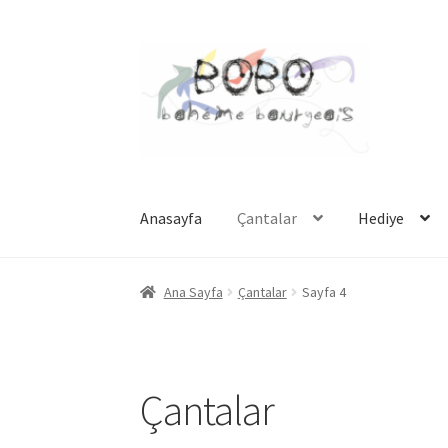
Dolaşıma
İçeriğe
geç
geç
Anasayfa
Çantalar
Hediye
Ana Sayfa
Çantalar
Sayfa 4
Çantalar